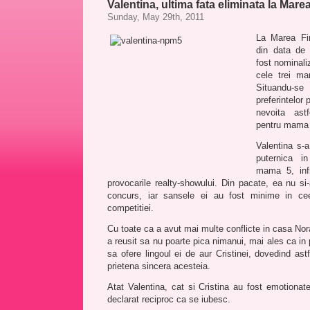
Valentina, ultima fata eliminata la Mar
Sunday, May 29th, 2011
La Marea Fi
din data de
fost nominali
cele trei m
Situandu-se
preferintelor 
nevoita as
pentru mama 5
Valentina s-
puternica i
mama 5, inf
provocarile realty-showului. Din pacate, ea nu si
concurs, iar sansele ei au fost minime in ce
competitiei.
Cu toate ca a avut mai multe conflicte in casa No
a reusit sa nu poarte pica nimanui, mai ales ca in p
sa ofere lingoul ei de aur Cristinei, dovedind astf
prietena sincera acesteia.
Atat Valentina, cat si Cristina au fost emotiona
declarat reciproc ca se iubesc.