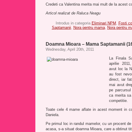
Credeti ca Valentina merita mai mult de la acest 
Articol realizat de Raluca Neagu
Introdus in categoria
Eliminari NPM
,
Fosti c
Saptamanii
,
Nora pentru mama
,
Nora pentru 
Doamna Mioara – Mama Saptamanii (16 
Wednesday, April 20th, 2011
La Finala S
aprilie 2011
avut loc la
au fost nevo
direct, iar f
mai avut dre
pe parcursul
ca merita sa
competitie.
Toate cele 4 mame aflate in acest moment in co
Daniela.
Pe primul loc in randul mamelor, cu un procent de 
acasa, s-a situat doamna Mioara, care a obtinut t