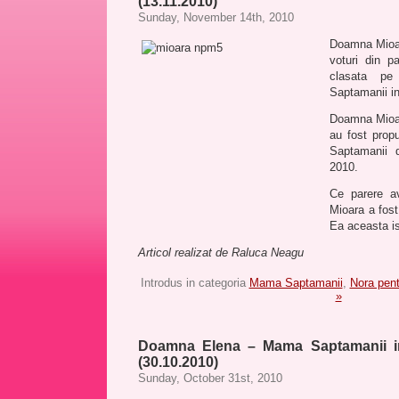
(13.11.2010)
Sunday, November 14th, 2010
Doamna Mioar
voturi din pa
clasata p
Saptamanii i
Doamna Mioara
au fost propu
Saptamanii 
2010.
Ce parere a
Mioara a fos
Ea aceasta isi
Articol realizat de Raluca Neagu
Introdus in categoria
Mama Saptamanii
,
Nora pen
»
Doamna Elena – Mama Saptamanii i
(30.10.2010)
Sunday, October 31st, 2010