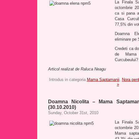
La Finala S
octombrie 2
ca si pana 
Casa Curcub
77,5% din vot
Doamna El
eliminare pe S
Credeti ca do
de Mama 
Curcubeului?
Articol realizat de Raluca Neagu
Introdus in categoria
Mama Saptamanii
,
Nora pen
»
Doamna Nicolita – Mama Saptaman
(30.10.2010)
Sunday, October 31st, 2010
La Finala S
octombrie 20
Mama sapta
43,3% din vot