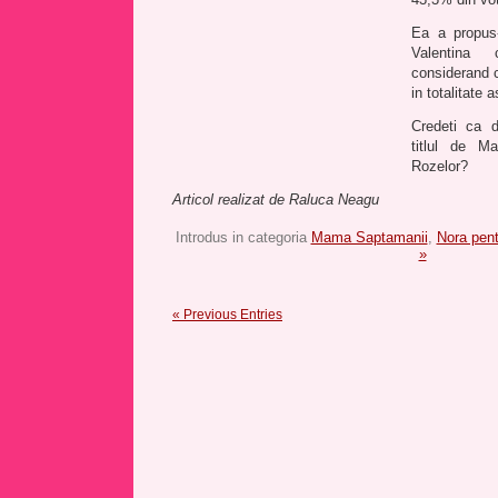
Ea a propus-
Valentina
considerand 
in totalitate
Credeti ca d
titlul de 
Rozelor?
Articol realizat de Raluca Neagu
Introdus in categoria
Mama Saptamanii
,
Nora pen
»
« Previous Entries