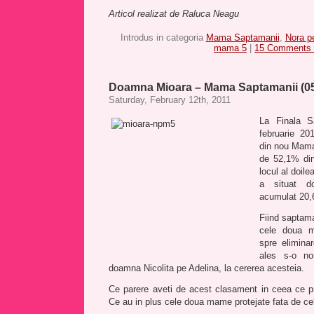
Articol realizat de Raluca Neagu
Introdus in categoria
Mama Saptamanii
,
Nora p
mama 5
|
15 Comments 
Doamna Mioara – Mama Saptamanii (05
Saturday, February 12th, 2011
La Finala S
februarie 20
din nou Mama
de 52,1% din
locul al doile
a situat d
acumulat 20,6
Fiind saptama
cele doua m
spre elimina
ales s-o no
doamna Nicolita pe Adelina, la cererea acesteia.
Ce parere aveti de acest clasament in ceea ce 
Ce au in plus cele doua mame protejate fata de cel