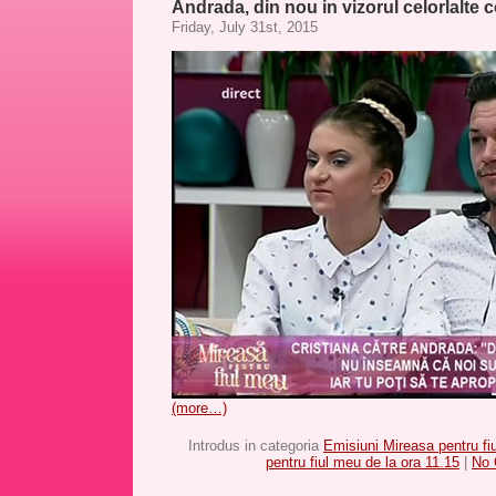
Andrada, din nou in vizorul celorlalte
Friday, July 31st, 2015
(more…)
Introdus in categoria
Emisiuni Mireasa pentru fi
pentru fiul meu de la ora 11.15
|
No 