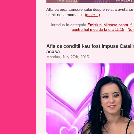
Afla parerea concurentului despre relatia avuta cu
primit de la mama lui.
(more…)
Introdus in categoria
Emisiuni Mireasa pentru fi
pentru fiul meu de la ora 11.15
|
No 
Afla ce conditii i-au fost impuse Catalin
acasa
Monday, July 27th, 2015