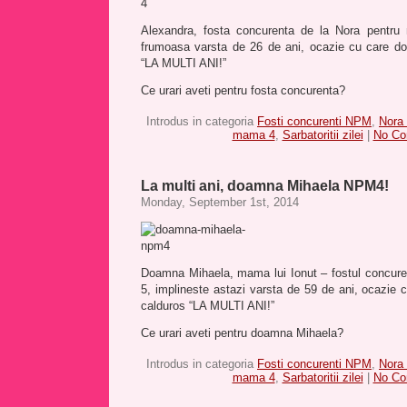
Alexandra, fosta concurenta de la Nora pentru 
frumoasa varsta de 26 de ani, ocazie cu care do
“LA MULTI ANI!”
Ce urari aveti pentru fosta concurenta?
Introdus in categoria
Fosti concurenti NPM
,
Nora
mama 4
,
Sarbatoritii zilei
|
No Co
La multi ani, doamna Mihaela NPM4!
Monday, September 1st, 2014
Doamna Mihaela, mama lui Ionut – fostul concur
5, implineste astazi varsta de 59 de ani, ocazie 
calduros “LA MULTI ANI!”
Ce urari aveti pentru doamna Mihaela?
Introdus in categoria
Fosti concurenti NPM
,
Nora
mama 4
,
Sarbatoritii zilei
|
No Co