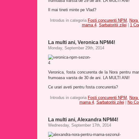
frumoasa varsta de 29 de ani. LA MULTI ANI!
Il mai tineti minte pe Vlad?
Introdus in categoria
Fosti concurenti NPM
,
Nora
mama 4
,
Sarbatoritii zilei
|
1 Co
La multi ani, Veronica NPM4!
Monday, September 29th, 2014
Veronica, fosta concurenta de la Nora pentru ma
frumoasa varsta de 30 de ani. LA MULTI ANI!
Ce urari aveti pentru fosta concurenta?
Introdus in categoria
Fosti concurenti NPM
,
Nora
mama 4
,
Sarbatoritii zilei
|
No Co
La multi ani, Alexandra NPM4!
Wednesday, September 17th, 2014