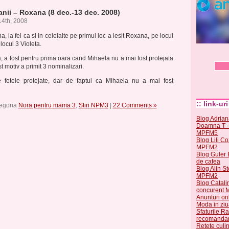
nii – Roxana (8 dec.-13 dec. 2008)
4th, 2008
 la fel ca si in celelalte pe primul loc a iesit Roxana, pe locul
 locul 3 Violeta.
 a fost pentru prima oara cand Mihaela nu a mai fost protejata
st motiv a primit 3 nominalizari.
 fetele protejate, dar de faptul ca Mihaela nu a mai fost
:: link-uri
tegoria
Nora pentru mama 3
,
Stiri NPM3
|
22 Comments »
Blog Adrian
Doamna T - 
MPFM5
Blog Lili C
MPFM2
Blog Guler 
de cafea
Blog Alin St
MPFM2
Blog Catali
concurent
Anunturi onl
Moda in ziu
Sfaturile Ra
recomandar
Retete culi