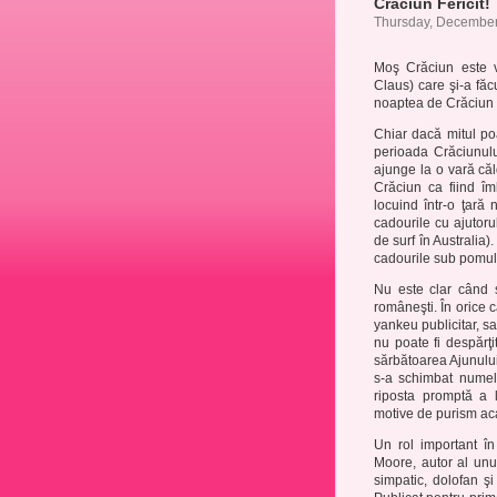
Craciun Fericit!
Thursday, December
Moş Crăciun este v
Claus) care şi-a făcu
noaptea de Crăciun 
Chiar dacă mitul poa
perioada Crăciunulu
ajunge la o vară că
Crăciun ca fiind î
locuind într-o ţară 
cadourile cu ajutoru
de surf în Australia
cadourile sub pomul 
Nu este clar când ş
româneşti. În orice 
yankeu publicitar, sa
nu poate fi despărţit
sărbătoarea Ajunului
s-a schimbat numel
riposta promptă a l
motive de purism aca
Un rol important î
Moore, autor al unu
simpatic, dolofan ş