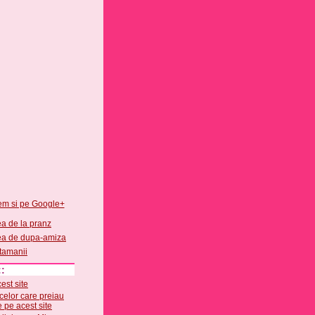
em si pe Google+
::
est site
 celor care preiau
e pe acest site