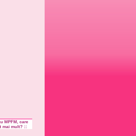
au MPFM, care
t mai mult? ::