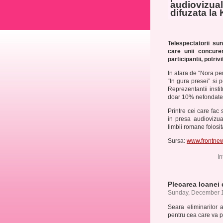
audiovizua
difuzata la 
Telespectatorii su
care unii concure
participantii, potriv
In afara de “Nora p
“In gura presei” si 
Reprezentantii instit
doar 10% nefondate
Printre cei care fac
in presa audiovizua
limbii romane folosit
Sursa:
www.frontnew
In
Plecarea Ioanei
Sunday, December 1
Seara eliminarilor a
pentru cea care va p