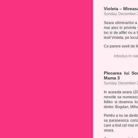
Violeta – Mireas
Sunday, December 2
Seara eliminarilor a
mai ales in privinta
loc si de altfel nu 
iesit Violeta, pe loc
Ce parere aveti de fe
Introdus in ca
Plecarea lui S
Mama 3
Sunday, December 2
In aceasta seara (20
nevoite sa numeasc
Ildiko si doamna Io
dintre: Bogdan, Mihai
Pentru a nu se destra
sa paraseasca conc
care a fost cel mai m
seara.