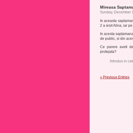
Mireasa Saptama
Sunday, December 1
In aceasta saptamana,
2 a iesit Alina, iar pe
In acesta saptamana,
de public, si din ace
Ce parere aveti de
protejata?
Introdus in ca
« Previous Entries