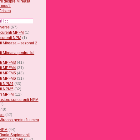
rii despre Mireasa
ul meu?
Cristea
ii ::
iverse
(67)
ncurenti MPFM
(1)
ncurenti NPM
(1)
i Mireasa – sezonul 2
i Mireasa pentru fiul
)
ti MPFM3
(41)
ti MPFM4
(31)
ti MPFM5
(43)
ti MPFM6
(31)
ti NPM4
(33)
ti NPM5
(32)
ri MPFM
(12)
astere concurenti NPM
1)
140)
ent
(52)
 Mireasa pentru fiul meu
 NPM
(44)
Finala Saptamanii
entru fiul meu
(357)