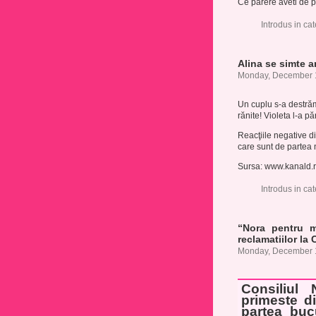
Ce parere aveti de 
Introdus in ca
Alina se simte 
Monday, December 
Un cuplu s-a destrăm
rănite! Violeta l-a p
Reacţiile negative di
care sunt de partea 
Sursa: www.kanald.
Introdus in ca
“Nora pentru m
reclamatiilor la
Monday, December 
Consiliul 
primeste di
partea bucu