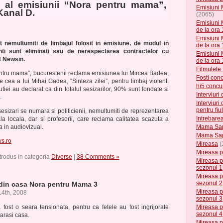
l al emisiunii “Nora pentru mama”,
Emisiuni 
Kanal D.
(2065)
Emisiuni 
de la ora 
Emisiuni 
nt nemultumiti de limbajul folosit in emisiune, de modul in
de la ora
nti sunt eliminati sau de nerespectarea contractelor cu
Emisiuni 
it Newsin.
de la ora
Filmulet
entru mama”, bucurestenii reclama emisiunea lui Mircea Badea,
Fosti con
pe cea a lui Mihai Gadea, “Sinteza zilei”, pentru limbaj violent.
hi5 concu
utiei au declarat ca din totalul sesizarilor, 90% sunt fondate si
Interviur
.
Interviuri
pentru fiu
 sesizari se numara si politicienii, nemultumiti de reprezentarea
Intrebarea
la locala, dar si profesorii, care reclama calitatea scazuta a
a in audiovizual.
Mama Sap
Mama Sa
s.ro
Mireasa
(
Mireasa p
trodus in categoria
Diverse
|
38 Comments »
Mireasa p
sezonul 1
Mireasa p
sezonul 2
 din casa Nora pentru Mama 3
Mireasa p
4th, 2008
sezonul 3
 fost o seara tensionata, pentru ca fetele au fost ingrijorate
Mireasa p
sezonul 4
arasi casa.
Mireasa p