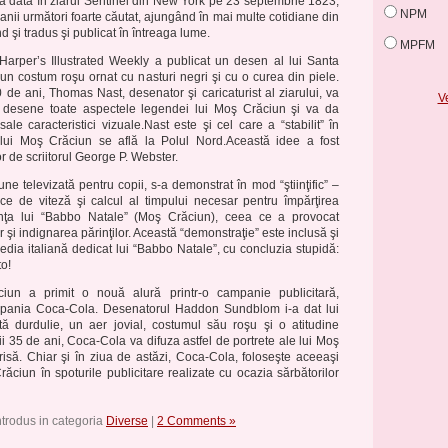
ma dată în ziarul Sentinel din New York pe 23 septembrie 1823,
NPM
anii următori foarte căutat, ajungând în mai multe cotidiane din
nd şi tradus şi publicat în întreaga lume.
MPFM
 Harper’s Illustrated Weekly a publicat un desen al lui Santa
-un costum roşu ornat cu nasturi negri şi cu o curea din piele.
de ani, Thomas Nast, desenator şi caricaturist al ziarului, va
Ve
de desene toate aspectele legendei lui Moş Crăciun şi va da
sale caracteristici vizuale.Nast este şi cel care a “stabilit” în
lui Moş Crăciun se află la Polul Nord.Această idee a fost
r de scriitorul George P. Webster.
siune televizată pentru copii, s-a demonstrat în mod “ştiinţific” –
ice de viteză şi calcul al timpului necesar pentru împărţirea
tenţa lui “Babbo Natale” (Moş Crăciun), ceea ce a provocat
 şi indignarea părinţilor. Această “demonstraţie” este inclusă şi
ipedia italiană dedicat lui “Babbo Natale”, cu concluzia stupidă:
o!
un a primit o nouă alură printr-o campanie publicitară,
pania Coca-Cola. Desenatorul Haddon Sundblom i-a dat lui
ă durdulie, un aer jovial, costumul său roşu şi o atitudine
rii 35 de ani, Coca-Cola va difuza astfel de portrete ale lui Moş
risă. Chiar şi în ziua de astăzi, Coca-Cola, foloseşte aceeaşi
ăciun în spoturile publicitare realizate cu ocazia sărbătorilor
ntrodus in categoria
Diverse
|
2 Comments »