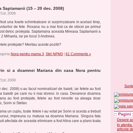
a Saptamanii (15 – 20 dec. 2008)
1st, 2008
 fost una foarte schimbatoare si surprinzatoare in acelasi timp,
 voturilor de fete. Roxana nu a mai fost ca de obicei pe primul
a fost deloc protejata. Saptamana aceasta Mireasa Saptamanii a
ul 2 Mihaela, iar pe locul 3 Andreea.
tele protejate? Meritau aceste pozitii?
tegoria
Nora pentru mama 3
,
Stiri NPM3
|
61 Comments »
orin si a doamnei Mariana din casa Nora pentru
1st, 2008
Sunt
 dec. 2008) s-au facut nominalizari de baieti, iar fetele au fost
a baietii pe care nu ii mai doresc in casa. Deoarece doamna
ana au fost protejate, fetele au fost nevoite sa aleaga doar
, Sorin si Stefan.
ma un cuplu, toate fetele l-au votat pe Sorin si acesta a trebuit
:: Pagini 
ursul, impreuna cu matusa sa doamna Mariana. Singura fata
Despre ac
ult afectata de aceasta eliminare a fost Alina care a plans toata
In atentia
articole d