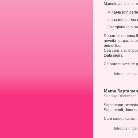
Mamele au facut urm
Mihaela (din part
Ioana (din partea 
Georgiana (din pa
Deoarece doamna Ildi
nevoita sa parasea
primul loc.
Cea care a suferit c
toata seara.
Ce parere aveti de 
Introdus in ca
Mama Saptamanii
Sunday, December 1
Saptamana aceasta a
Saptamanii, doamna 
Care credeti ca sun
Introdus in ca