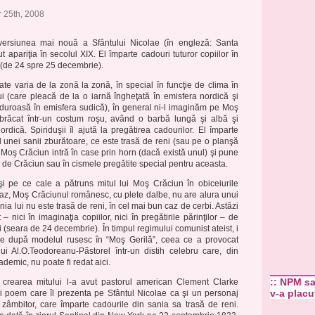
 25th, 2008
ersiunea mai nouă a Sfântului Nicolae (în engleză: Santa
t apariţia în secolul XIX. El împarte cadouri tuturor copiilor în
(de 24 spre 25 decembrie).
te varia de la zonă la zonă, în special în funcţie de clima în
i (care pleacă de la o iarnă îngheţată în emisfera nordică şi
lduroasă în emisfera sudică), în general ni-l imaginăm pe Moş
mbrăcat într-un costum roşu, având o barbă lungă şi albă şi
nordică. Spiriduşii îl ajută la pregătirea cadourilor. El împarte
l unei sanii zburătoare, ce este trasă de reni (sau pe o planşă
). Moş Crăciun intră în case prin horn (dacă există unul) şi pune
de Crăciun sau în cismele pregătite special pentru aceasta.
i pe ce cale a pătruns mitul lui Moş Crăciun în obiceiurile
caz, Moş Crăciunul românesc, cu plete dalbe, nu are alura unui
nia lui nu este trasă de reni, în cel mai bun caz de cerbi. Astăzi
 – nici în imaginaţia copiilor, nici în pregătirile părinţilor – de
 (seara de 24 decembrie). În timpul regimului comunist ateist, i
e după modelul rusesc în “Moş Gerilă”, ceea ce a provocat
ui Al.O.Teodoreanu-Păstorel într-un distih celebru care, din
demic, nu poate fi redat aici.
:: NPM s
n crearea mitului l-a avut pastorul american Clement Clarke
v-a placu
i poem care îl prezenta pe Sfântul Nicolae ca şi un personaj
i zâmbitor, care împarte cadourile din sania sa trasă de reni.