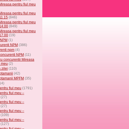
Mireasa pentru fiul meu
Mireasa pentru fiul meu
11.15
(846)
Mireasa pentru fiul meu
 14.00
(849)
Mireasa pentru fiul meu
 17.00
(19)
e NPM
(1)
curenti NPM
(386)
renti npm
(4)
i concurenti NPM
(11)
 cu concurentii Mireasa
l meu
(2)
 zilei
(110)
tamanii
(42)
ptamanii MPFM
(35)
14)
entru fiul meu
(1791)
entru fiul meu –
(27)
entru fiul meu –
(27)
entru fiul meu –
(109)
entru fiul meu –
(127)
entru fiul meu –