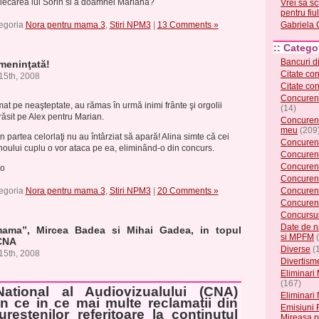
plecarea lui Sorin si a doamnei Mariana?
Vrei sa sc
pentru fi
tegoria
Nora pentru mama 3
,
Stiri NPM3
|
13 Comments »
Gabriela 
:: Categor
Bancuri d
ameninţată!
Citate co
15th, 2008
Citate co
Concurent
at pe neaşteptate, au rămas în urmă inimi frânte şi orgolii
(14)
ărăsit pe Alex pentru Marian.
Concurent
meu
(209
n partea celorlaţi nu au întârziat să apară! Alina simte că cei
Concuren
noului cuplu o vor ataca pe ea, eliminând-o din concurs.
Concuren
Concuren
ro
Concuren
tegoria
Nora pentru mama 3
,
Stiri NPM3
|
20 Comments »
Concuren
Concuren
Concursu
Date de n
ama”, Mircea Badea si Mihai Gadea, in topul
si MPFM
(
 CNA
Diverse
(
15th, 2008
Divertism
Eliminari
(167)
National al Audiovizualului (CNA)
Eliminari
n ce in ce mai multe reclamatii din
Emisiuni 
restenilor referitoare la continutul
Mireasa p