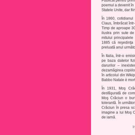
Publicat pentru pri
poemul a devenit în 
Statele Unite, dar fii
În 1860, cotidianul
Claus, îmbrăcat într
Timp de aproape 30 
ilustra prin sute 
mitului principalele 
1885 că reşedinţa 
preluată anul următo
În Italia, într-o emi
pe baza datelor fiz
darurilor – inexis
dezamăgirea copiilor
în articolul din Wik
Babbo Natale è mort
În 1931, Moş Crăci
desfăşurată de com
Moş Crăciun o burt
tolerantă. În următo
Crăciun în presa sc
imagine a lui Moş Cr
de iarnă.
I