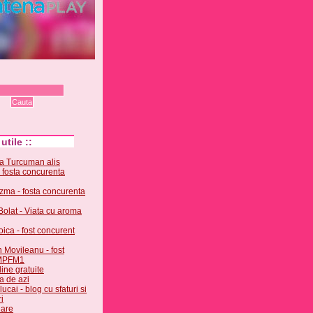
 utile ::
a Turcuman alis
fosta concurenta
ozma - fosta concurenta
Bolat - Viata cu aroma
oica - fost concurent
n Movileanu - fost
 MPFM1
ine gratuite
a de azi
lucai - blog cu sfaturi si
i
nare