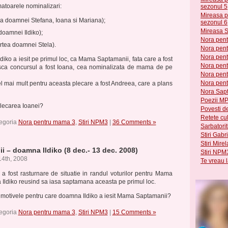
atoarele nominalizari:
sezonul 5
Mireasa p
ea doamnei Stefana, Ioana si Mariana);
sezonul 6
Mireasa 
doamnei Ildiko);
Nora pen
rtea doamnei Stela).
Nora pen
Nora pen
ko a iesit pe primul loc, ca Mama Saptamanii, fata care a fost
Nora pen
sca concursul a fost Ioana, cea nominalizata de mama de pe
Nora pen
Nora pen
el mai mult pentru aceasta plecare a fost Andreea, care a plans
Nora Sap
Poezii M
plecarea Ioanei?
Povesti de
Retete cu
tegoria
Nora pentru mama 3
,
Stiri NPM3
|
36 Comments »
Sarbatoriti
Stiri Gabr
Stiri Mir
 – doamna Ildiko (8 dec.- 13 dec. 2008)
Stiri NPM
4th, 2008
Te vreau 
 fost rasturnare de situatie in randul voturilor pentru Mama
Ildiko reusind sa iasa saptamana aceasta pe primul loc.
t motivele pentru care doamna Ildiko a iesit Mama Saptamanii?
tegoria
Nora pentru mama 3
,
Stiri NPM3
|
15 Comments »