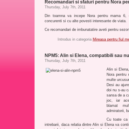
Recomandari si sfaturi pentru Nora p
Thursday, July 7th, 2011
Din toamna va incepe Nora pentru mama 6, 
concurenti si cu alte povesti interesante de viata.
Ce recomandari de imbunatatire aveti pentru sez
Introdus in categoria
Mireasa pentru fiul m
NPM5: Alin si Elena, compatibili sau n
Thursday, July 7th, 2011
Alin si Elena
Nora pentru
multe urcusuri
Desi au ajun
doi nu s-au c
sansa de a c
joc, iar a
blamat mu
admiratorii, ba
Cu toate ca
intrebarii, daca relatia dintre Alin si Elena va con