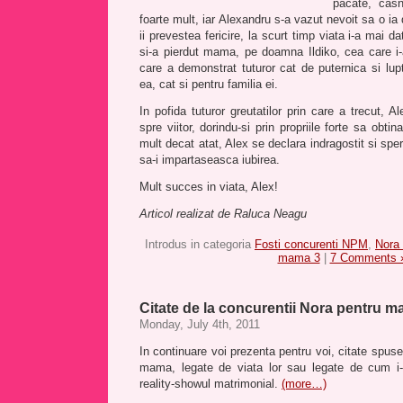
pacate, casn
foarte mult, iar Alexandru s-a vazut nevoit sa o ia 
ii prevestea fericire, la scurt timp viata i-a mai d
si-a pierdut mama, pe doamna Ildiko, cea care i-a
care a demonstrat tuturor cat de puternica si lupt
ea, cat si pentru familia ei.
In pofida tuturor greutatilor prin care a trecut, A
spre viitor, dorindu-si prin propriile forte sa obti
mult decat atat, Alex se declara indragostit si spe
sa-i impartaseasca iubirea.
Mult succes in viata, Alex!
Articol realizat de Raluca Neagu
Introdus in categoria
Fosti concurenti NPM
,
Nora
mama 3
|
7 Comments 
Citate de la concurentii Nora pentru 
Monday, July 4th, 2011
In continuare voi prezenta pentru voi, citate spus
mama, legate de viata lor sau legate de cum i-a 
reality-showul matrimonial.
(more…)