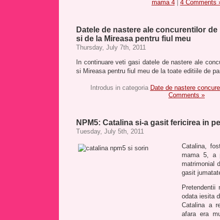
mama 4
|
4 Comments 
Datele de nastere ale concurentilor d
si de la Mireasa pentru fiul meu
Thursday, July 7th, 2011
In continuare veti gasi datele de nastere ale con
si Mireasa pentru fiul meu de la toate editiile de 
Introdus in categoria
Date de nastere concur
Comments »
NPM5: Catalina si-a gasit fericirea in p
Tuesday, July 5th, 2011
Catalina, fo
mama 5, a pa
matrimonial d
gasit jumatat
Pretendentii
odata iesita
Catalina a r
afara era m