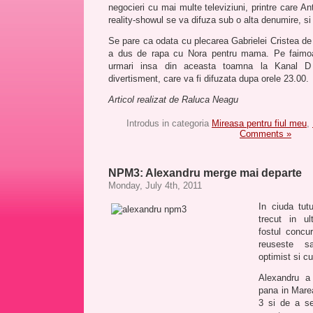
negocieri cu mai multe televiziuni, printre care A
reality-showul se va difuza sub o alta denumire, 
Se pare ca odata cu plecarea Gabrielei Cristea de 
a dus de rapa cu Nora pentru mama. Pe faimoa
urmari insa din aceasta toamna la Kanal D
divertisment, care va fi difuzata dupa orele 23.00.
Articol realizat de Raluca Neagu
Introdus in categoria
Mireasa pentru fiul meu
,
Comments »
NPM3: Alexandru merge mai departe
Monday, July 4th, 2011
In ciuda tutu
trecut in ul
fostul conc
reuseste 
optimist si cu
Alexandru a
pana in Mare
3 si de a se