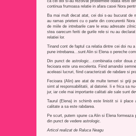
ca cei doi si-au rezolvat problemele odata iesiti din
continua frumoasa relatie in afara casei Nora pen
Ba mai mult decat atat, cei doi s-au bucurat de m
au ramas prieteni cu o parte din concurentii Nor
de miile de intrebarile care le erau adresate zilnic
stea oarecum feriti de gurile rele si nu au declara
relatiei lor.
Tinand cont de faptul ca relatia dintre cei doi nu a
pune intrebarea…sunt Alin si Elena o pereche com
Din punct de astrologic…combinatia celor doua zo
fecioara este una excelenta. Fiind amandoi semn
aceleasi lucruri, fiind caracterizati de rabdare si 
Fecioara (Alin) are atat de multe temeri si griji 
simt al responsabilitatii, al datoriei. Ii e frica sa
jur, iar cele mai importante calitati ale sale sunt de
Taurul (Elena) in schimb este linistit si ii plac
calitate a sa este rabdarea.
Pe scurt, putem spune ca Alin si Elena formeaza pe
din punct de vedere astrologic.
Articol realizat de Raluca Neagu