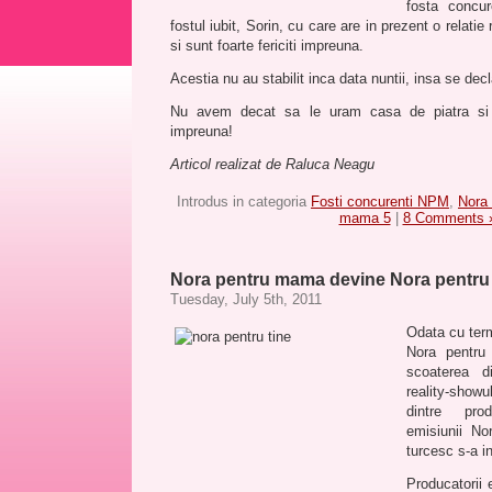
fosta concur
fostul iubit, Sorin, cu care are in prezent o relatie 
si sunt foarte fericiti impreuna.
Acestia nu au stabilit inca data nuntii, insa se decl
Nu avem decat sa le uram casa de piatra si c
impreuna!
Articol realizat de Raluca Neagu
Introdus in categoria
Fosti concurenti NPM
,
Nora
mama 5
|
8 Comments 
Nora pentru mama devine Nora pentru
Tuesday, July 5th, 2011
Odata cu term
Nora pentr
scoaterea 
reality-show
dintre pro
emisiunii N
turcesc s-a i
Producatorii 