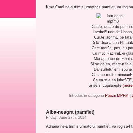
Kmy Cami ne-a trimis urmatorul pamflet, va rog sa-l
CurJe, curJe de poman
LacrimE ude de Uoana,
CurJe lacrimE pe fata
Di la Uoana cea Histeat
Care merJe, pas, cu pa
Cu mucii-lacrimE-n gla
Mai aproape de Finala
Si se da ea, mare-n fal
Da’ sufletu’ ei ii spune
Ca zice multe minciunE
Ca ea stie sa iubeSTE,
Si se si copilareste
(mor
Introdus in categoria
Poezii MPFM
|
Alba-neagra (pamflet)
Friday, June 27th, 2014
Adriana ne-a trimis urmatorul pamflet, va rog sa-l tr