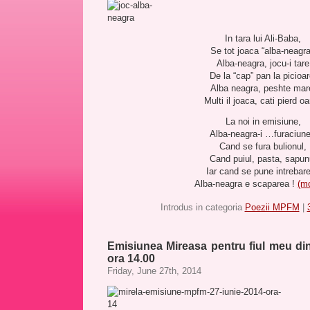
In tara lui Ali-Baba,
Se tot joaca “alba-neagra
Alba-neagra, jocu-i tare
De la “cap” pan la picioar
Alba neagra, peshte mar
Multi il joaca, cati pierd o
La noi in emisiune,
Alba-neagra-i …furaciune
Cand se fura bulionul,
Cand puiul, pasta, sapun
Iar cand se pune intrebar
Alba-neagra e scaparea !
(m
Introdus in categoria
Poezii MPFM
|
Emisiunea Mireasa pentru fiul meu din
ora 14.00
Friday, June 27th, 2014