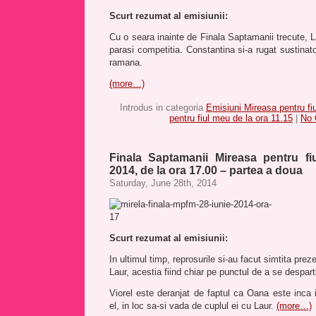
Scurt rezumat al emisiunii:
Cu o seara inainte de Finala Saptamanii trecute, 
parasi competitia. Constantina si-a rugat sustinato
ramana.
(more…)
Introdus in categoria
Emisiuni Mireasa pentru fi
pentru fiul meu de la ora 11.15
|
No 
Finala Saptamanii Mireasa pentru fi
2014, de la ora 17.00 – partea a doua
Saturday, June 28th, 2014
Scurt rezumat al emisiunii:
In ultimul timp, reprosurile si-au facut simtita preze
Laur, acestia fiind chiar pe punctul de a se despart
Viorel este deranjat de faptul ca Oana este inca
el, in loc sa-si vada de cuplul ei cu Laur.
(more…)