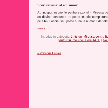
Scurt rezumat al emisiunii:
Au inceput inscrierile pentru sezonul 4 Mireasa pe
sa devina concurent se poate inscrie completan
pe site-ul oficial sau poate suna la numarul de tel
(more…)
Introdus in categoria
Emisiuni Mireasa pentru fi
pentru fiul meu de la ora 14.00
|
No
« Previous Entries