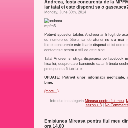
Andreea, fosta concurenta de la MPFM3
iar tatal ei este disperat sa o gaseasca
Monday, June 30th, 2014
Potrivit spuselor tatalui, Andreea ar fi fugit de ac
cu numere de Sibiu, iar de atunci nu s-a mai in
fostei concurente este foarte disperat si isi doreste
contacteze pentru a stii ca este bine.
Tatal Andreei isi striga disperarea pe facebook 
fiica lui, despre care banuieste ca ar fi tinuta sec
presupune a fi iubitul ei.
UPDATE:
Potrivit unor informatii neoficiale
bine.
(more…)
Introdus in categoria
Mireasa pentru fiul meu
,
M
sezonul 3
|
No Comments
Emisiunea Mireasa pentru fiul meu din
ora 14.00