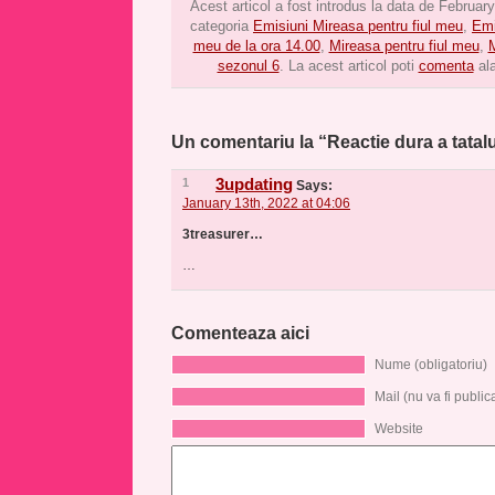
Acest articol a fost introdus la data de February
categoria
Emisiuni Mireasa pentru fiul meu
,
Emi
meu de la ora 14.00
,
Mireasa pentru fiul meu
,
M
sezonul 6
. La acest articol poti
comenta
ala
Un comentariu la “Reactie dura a tatalu
1
3updating
Says:
January 13th, 2022 at 04:06
3treasurer…
…
Comenteaza aici
Nume (obligatoriu)
Mail (nu va fi publica
Website