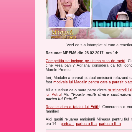
Vezi ce s-a intamplat si cum a reactio
Rezumat MPFM6 din 28.02.2017, ora 14:
Competitia se incinge pe ultima suta de metri
. C
cine vrea banii? Adriana considera ca toti conc
Marele Premiu.
Ieri, Madalin a parasit platoul emisiunii refuzand 
fost
motivele lui Madalin pentru care a parasit plat
Ali a sustinut ca o mare parte dintre
sustinatorii l
lui Petru
! Ali:
“Foarte multi dintre sustinatori
partea lui Petru!”
Reactie dura a tatalui lui Edith
! Concurenta a var
familiei!
Aici gasiti reluarea emisiunii Mireasa pentru fiul
ora 14 –
partea I
,
partea a II-a
,
partea a III-a