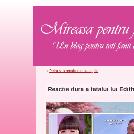
«
Petru si-a recalculat strategiile
Reactie dura a tatalui lui Edit