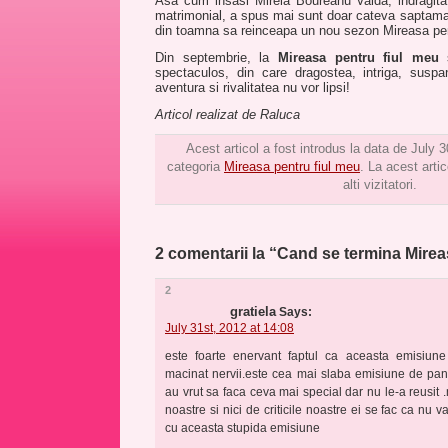
Asa cum insasi Mirela Boureanu Vaida, indragita
matrimonial, a spus mai sunt doar cateva saptama
din toamna sa reinceapa un nou sezon Mireasa pen
Din septembrie, la
Mireasa pentru fiul meu
s
spectaculos, din care dragostea, intriga, suspan
aventura si rivalitatea nu vor lipsi!
Articol realizat de Raluca
Acest articol a fost introdus la data de July 3
categoria
Mireasa pentru fiul meu
. La acest artic
alti vizitatori.
2 comentarii la “Cand se termina Mirea
2
gratiela
Says:
July 31st, 2012 at 14:08
este foarte enervant faptul ca aceasta emisiun
macinat nervii.este cea mai slaba emisiune de pa
au vrut sa faca ceva mai special dar nu le-a reusit .
noastre si nici de criticile noastre ei se fac ca nu 
cu aceasta stupida emisiune