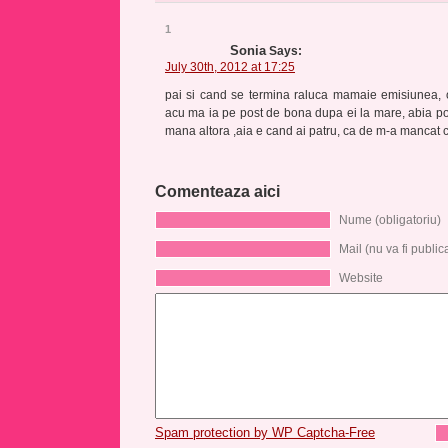
1
Sonia
Says:
July 30th, 2012 at 17:25
pai si cand se termina raluca mamaie emisiunea, o
acu ma ia pe post de bona dupa ei la mare, abia p
mana altora ,aia e cand ai patru, ca de m-a mancat 
Comenteaza aici
Nume (obligatoriu)
Mail (nu va fi publica
Website
Spam protection by WP Captcha-Free